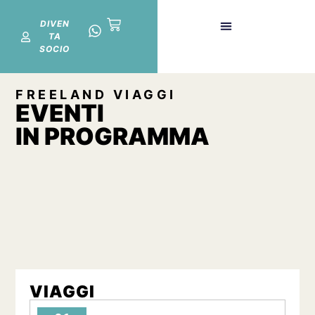
DIVEN
TA
SOCIO
Quota Associativa
FREELAND VIAGGI
EVENTI
IN PROGRAMMA
VIAGGI