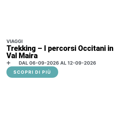
VIAGGI
VI
Trekking – I percorsi Occitani in
M
Val Maira
S
DAL 06-09-2026 AL 12-09-2026
SCOPRI DI PIÙ
EVENTI IN
PROGRAMMA