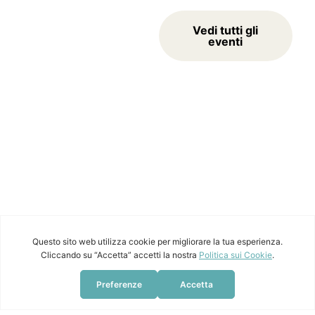
Scopri un mondo di
Vedi tutti gli
esperienze pensate per
eventi
te. Organizziamo
viaggi
per esplorare nuovi
luoghi,
serate a teatro
per emozionarti e
corsi
sportivi
per rimetterti in
forma divertendoti.